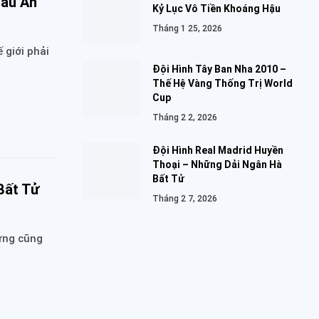
Dấu Ấn
Kỷ Lục Vô Tiền Khoáng Hậu
Tháng 1 25, 2026
 giới phải
Đội Hình Tây Ban Nha 2010 –
Thế Hệ Vàng Thống Trị World
Cup
Tháng 2 2, 2026
Đội Hình Real Madrid Huyền
Thoại – Những Dải Ngân Hà
Bất Tử
Bất Tử
Tháng 2 7, 2026
hưng cũng