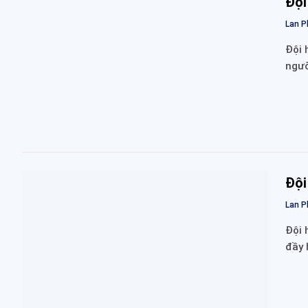
Đội
Lan 
Đội 
ngưỡ
Đội
Lan 
Đội 
đầy 