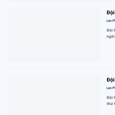
Đội
Lan 
Đội 
ngôi
Đội
Lan 
Đội 
thứ 