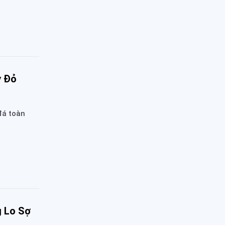
ỷ Đỏ
đá toàn
g Lo Sợ