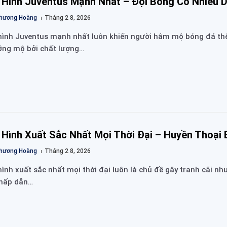
 Hình Juventus Mạnh Nhất – Đội Bóng Có Nhiều 
Phương Hoàng
Tháng 2 8, 2026
hình Juventus mạnh nhất luôn khiến người hâm mộ bóng đá thế
ng mộ bởi chất lượng…
 Hình Xuất Sắc Nhất Mọi Thời Đại – Huyền Thoại 
Phương Hoàng
Tháng 2 8, 2026
hình xuất sắc nhất mọi thời đại luôn là chủ đề gây tranh cãi n
hấp dẫn…