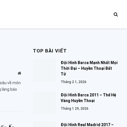
TOP BÀI VIẾT
Đội Hình Barca Mạnh Nhất Mọi
Thời Đại – Huyền Thoại Bất
Website
Tử
Tháng 2 1, 2026
n sâu về môn
g làng báo
Đội Hình Barca 2011 – Thế Hệ
Vàng Huyền Thoại
Tháng 1 29, 2026
Đội Hình Real Madrid 2017 –