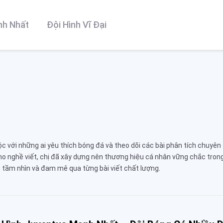
nh Nhất
Đội Hình Vĩ Đại
c với những ai yêu thích bóng đá và theo dõi các bài phân tích chuyê
ho nghề viết, chị đã xây dựng nên thương hiệu cá nhân vững chắc tron
ện tầm nhìn và đam mê qua từng bài viết chất lượng.