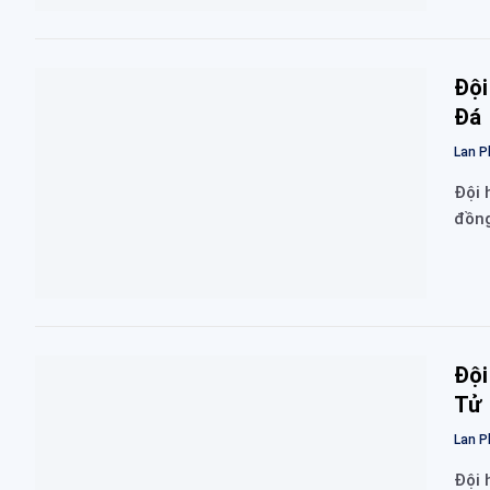
Đội
Đá
Lan 
Đội 
đồn
Đội
Tử
Lan 
Đội 