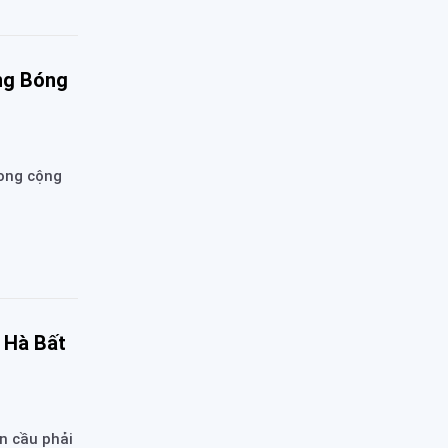
ợng Bóng
rong cộng
 Hà Bất
n cầu phải