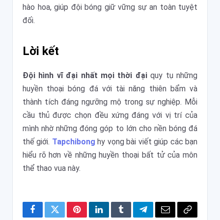
hào hoa, giúp đội bóng giữ vững sự an toàn tuyệt
đối.
Lời kết
Đội hình vĩ đại nhất mọi thời đại
quy tụ những
huyền thoại bóng đá với tài năng thiên bẩm và
thành tích đáng ngưỡng mộ trong sự nghiệp. Mỗi
cầu thủ được chọn đều xứng đáng với vị trí của
mình nhờ những đóng góp to lớn cho nền bóng đá
thế giới.
Tapchibong
hy vọng bài viết giúp các bạn
hiểu rõ hơn về những huyền thoại bất tử của môn
thể thao vua này.
Facebook
Twitter
Pinterest
LinkedIn
Tumblr
Telegram
Email
Copy