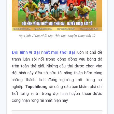
Đội Hình Vĩ Đại Nhất Mọi Thời Đại - Huyền Thoại Bất Tử
Đội hình vĩ đại nhất mọi thời đại
luôn là chủ đề
tranh luận sôi nổi trong cộng đồng yêu bóng đá
trên toàn thế giới. Những cầu thủ được chọn vào
đội hình này đều sở hữu tài năng thiên bẩm cùng
những thành tích đáng ngưỡng mộ trong sự
nghiệp.
Tapchibong
sẽ cùng các bạn khám phá chi
tiết từng vị trí trong đội hình huyền thoại được
công nhận rộng rãi nhất hiện nay.