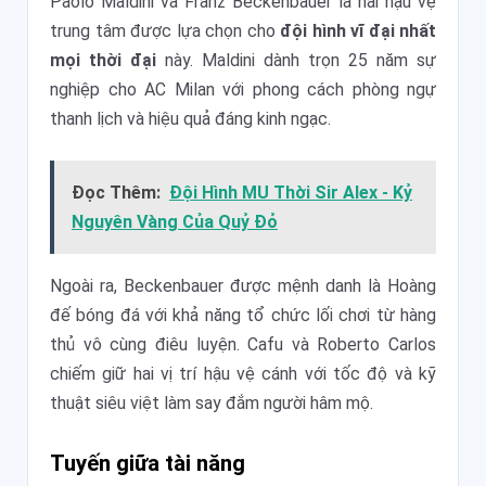
Paolo Maldini và Franz Beckenbauer là hai hậu vệ
trung tâm được lựa chọn cho
đội hình vĩ đại nhất
mọi thời đại
này. Maldini dành trọn 25 năm sự
nghiệp cho AC Milan với phong cách phòng ngự
thanh lịch và hiệu quả đáng kinh ngạc.
Đọc Thêm:
Đội Hình MU Thời Sir Alex - Kỷ
Nguyên Vàng Của Quỷ Đỏ
Ngoài ra, Beckenbauer được mệnh danh là Hoàng
đế bóng đá với khả năng tổ chức lối chơi từ hàng
thủ vô cùng điêu luyện. Cafu và Roberto Carlos
chiếm giữ hai vị trí hậu vệ cánh với tốc độ và kỹ
thuật siêu việt làm say đắm người hâm mộ.
Tuyến giữa tài năng