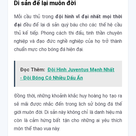
Di sản để lại muôn đời
Mỗi cầu thủ trong
đội hình vĩ đại nhất mọi thời
đại
đều để lại di sản quý báu cho các thế hệ cầu
thủ kế tiếp. Phong cách thi đấu, tinh thần chuyên
nghiệp và đạo đức nghề nghiệp của họ trở thành
chuẩn mực cho bóng đá hiện đại.
Đọc Thêm:
Đội Hình Juventus Mạnh Nhất
- Đội Bóng Có Nhiều Dấu Ấn
Đồng thời, những khoảnh khắc huy hoàng họ tạo ra
sẽ mãi được nhắc đến trong lịch sử bóng đá thế
giới muôn đời. Di sản này không chỉ là danh hiệu mà
còn là cảm hứng bất tận cho những ai yêu thích
môn thể thao vua này.