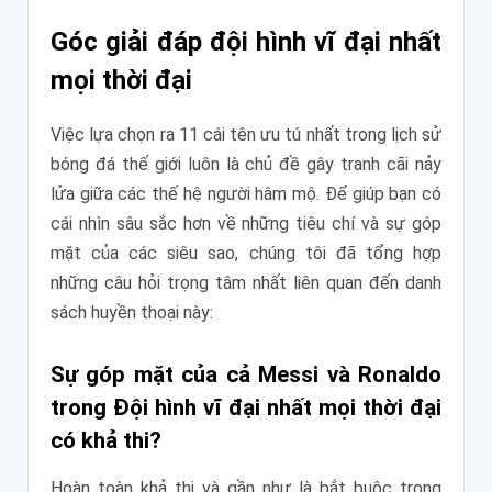
Góc giải đáp đội hình vĩ đại nhất
mọi thời đại
Việc lựa chọn ra 11 cái tên ưu tú nhất trong lịch sử
bóng đá thế giới luôn là chủ đề gây tranh cãi nảy
lửa giữa các thế hệ người hâm mộ. Để giúp bạn có
cái nhìn sâu sắc hơn về những tiêu chí và sự góp
mặt của các siêu sao, chúng tôi đã tổng hợp
những câu hỏi trọng tâm nhất liên quan đến danh
sách huyền thoại này:
Sự góp mặt của cả Messi và Ronaldo
trong Đội hình vĩ đại nhất mọi thời đại
có khả thi?
Hoàn toàn khả thi và gần như là bắt buộc trong