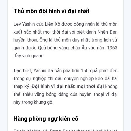
Thủ môn đội hình vĩ đại nhất
Lev Yashin của Liên Xô được công nhận là thủ môn
xuất sắc nhất mọi thời đại với biệt danh Nhện Đen
huyền thoại. Ông là thủ môn duy nhất trong lịch sử
giành được Quả bóng vàng châu Âu vào năm 1963
đầy vinh quang.
Đặc biệt, Yashin đã cản phá hơn 150 quả phạt đền
trong sự nghiệp thi đấu chuyên nghiệp kéo dài hai
thập kỷ.
Đội hình vĩ đại nhất mọi thời đại
không
thể thiếu vắng bóng dáng của huyền thoại vĩ đại
này trong khung gỗ.
Hàng phòng ngự kiên cố