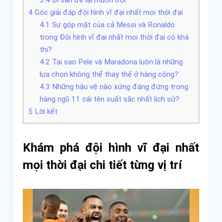
4
Góc giải đáp đội hình vĩ đại nhất mọi thời đại
4.1
Sự góp mặt của cả Messi và Ronaldo
trong Đội hình vĩ đại nhất mọi thời đại có khả
thi?
4.2
Tại sao Pele và Maradona luôn là những
lựa chọn không thể thay thế ở hàng công?
4.3
Những hậu vệ nào xứng đáng đứng trong
hàng ngũ 11 cái tên xuất sắc nhất lịch sử?
5
Lời kết
Khám phá đội hình vĩ đại nhất
mọi thời đại chi tiết từng vị trí