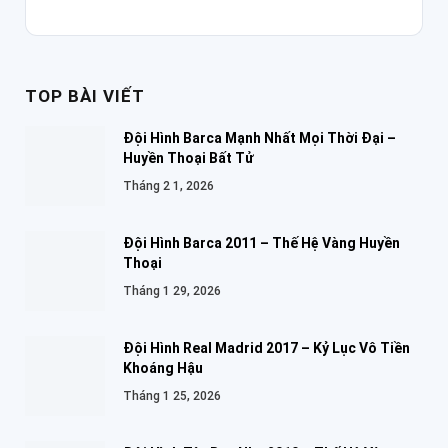
TOP BÀI VIẾT
Đội Hình Barca Mạnh Nhất Mọi Thời Đại –
Huyền Thoại Bất Tử
Tháng 2 1, 2026
Đội Hình Barca 2011 – Thế Hệ Vàng Huyền
Thoại
Tháng 1 29, 2026
Đội Hình Real Madrid 2017 – Kỷ Lục Vô Tiền
Khoáng Hậu
Tháng 1 25, 2026