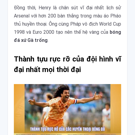
Đồng thời, Henry là chân sút vĩ đại nhất lịch sử
Arsenal với hơn 200 bàn thắng trong màu áo Pháo
thủ huyền thoại. Ông cùng Pháp vô địch World Cup
1998 và Euro 2000 tạo nên thế hệ vàng của
bóng
đá xứ Gà trống
.
Thành tựu rực rỡ của đội hình vĩ
đại nhất mọi thời đại