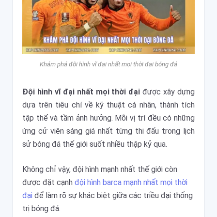
Khám phá đội hình vĩ đại nhất mọi thời đại bóng đá
Đội hình vĩ đại nhất mọi thời đại
được xây dựng
dựa trên tiêu chí về kỹ thuật cá nhân, thành tích
tập thể và tầm ảnh hưởng. Mỗi vị trí đều có những
ứng cử viên sáng giá nhất từng thi đấu trong lịch
sử bóng đá thế giới suốt nhiều thập kỷ qua.
Không chỉ vậy, đội hình mạnh nhất thế giới còn
được đặt cạnh
đội hình barca mạnh nhất mọi thời
đại
để làm rõ sự khác biệt giữa các triều đại thống
trị bóng đá.